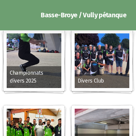
Basse-Broye / Vully pétanque
Championnats
divers 2025
Divers Club